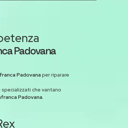
mpetenza
ranca Padovana
lafranca Padovana
per riparare
 specializzati che vantano
lafranca Padovana
.
 Rex