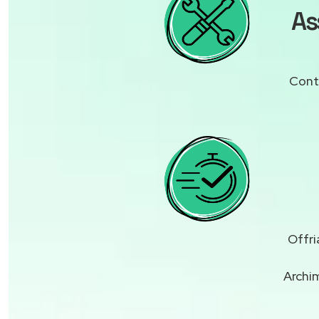
As
Contr
Offri
Archi