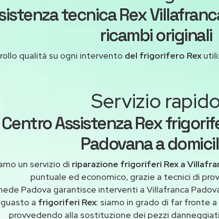
sistenza tecnica Rex Villafra
ricambi originali
ollo qualità su ogni intervento
del frigorifero Rex
util
Servizio rapid
Centro Assistenza Rex frigorife
Padovana a domicil
amo un servizio di
riparazione frigoriferi Rex a Villaf
puntuale ed economico, grazie a tecnici di pro
mede Padova garantisce interventi a Villafranca Padova
guasto a
frigoriferi Rex
: siamo in grado di far fronte 
provvedendo alla sostituzione dei pezzi danneggiati 