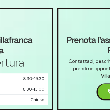
llafranca
Prenota l'as
a
rtura
Contattaci, descriv
prendi un appu
Vil
8.30-19.30
8.30-13.00
Chiuso