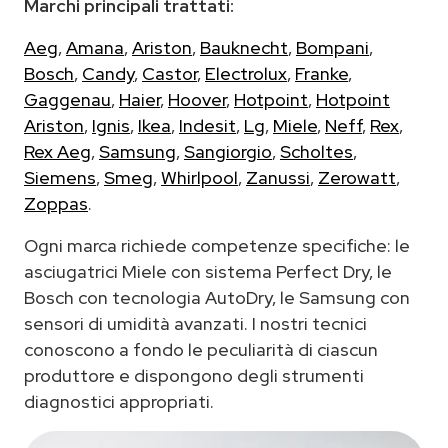
Marchi principali trattati:
Aeg
,
Amana
,
Ariston
,
Bauknecht
,
Bompani
,
Bosch
,
Candy
,
Castor
,
Electrolux
,
Franke
,
Gaggenau
,
Haier
,
Hoover
,
Hotpoint
,
Hotpoint
Ariston
,
Ignis
,
Ikea
,
Indesit
,
Lg
,
Miele
,
Neff
,
Rex
,
Rex Aeg
,
Samsung
,
Sangiorgio
,
Scholtes
,
Siemens
,
Smeg
,
Whirlpool
,
Zanussi
,
Zerowatt
,
Zoppas
.
Ogni marca richiede competenze specifiche: le
asciugatrici Miele con sistema Perfect Dry, le
Bosch con tecnologia AutoDry, le Samsung con
sensori di umidità avanzati. I nostri tecnici
conoscono a fondo le peculiarità di ciascun
produttore e dispongono degli strumenti
diagnostici appropriati.