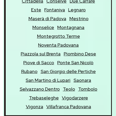
Cittadella
Conselve
Due Carrare
Este
Fontaniva
Legnaro
Maserà di Padova
Mestrino
Monselice
Montagnana
Montegrotto Terme
Noventa Padovana
Piazzola sul Brenta
Piombino Dese
Piove di Sacco
Ponte San Nicolò
Rubano
San Giorgio delle Pertiche
San Martino di Lupari
Saonara
Selvazzano Dentro
Teolo
Tombolo
Trebaseleghe
Vigodarzere
Vigonza
Villafranca Padovana