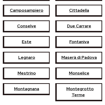
Camposampiero
Cittadella
Conselve
Due Carrare
Este
Fontaniva
Legnaro
Maserà di Padova
Mestrino
Monselice
Montagnana
Montegrotto
Terme