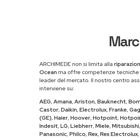
March
ARCHIMEDE non si limita alla
riparazio
Ocean
ma offre competenze tecniche s
leader del mercato. Il nostro centro a
interviene su:
AEG
,
Amana
,
Ariston
,
Bauknecht
,
Bom
Castor
,
Daikin
,
Electrolux
,
Franke
,
Gag
(GE)
,
Haier
,
Hoover
,
Hotpoint
,
Hotpoi
Indesit
,
LG
,
Liebherr
,
Miele
,
Mitsubishi
Panasonic
,
Philco
,
Rex
,
Rex Electrolux