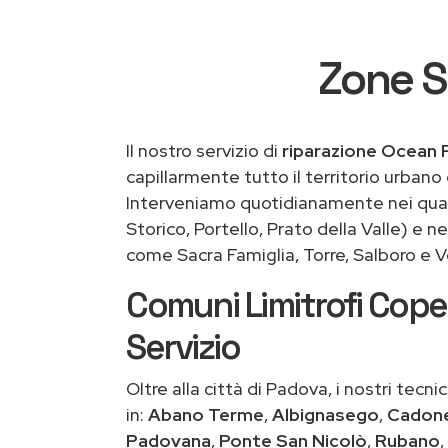
Zone S
Il nostro servizio di
riparazione Ocean
capillarmente tutto il territorio urban
Interveniamo quotidianamente nei quart
Storico, Portello, Prato della Valle) e ne
come Sacra Famiglia, Torre, Salboro e 
Comuni Limitrofi Coper
Servizio
Oltre alla città di Padova, i nostri tec
in:
Abano Terme
,
Albignasego
,
Cadon
Padovana
,
Ponte San Nicolò
,
Rubano
,