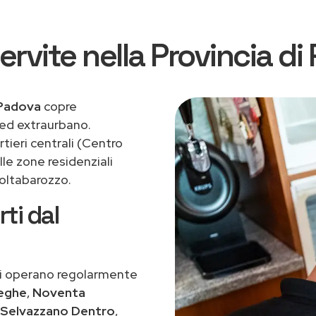
ervite nella Provincia di
 Padova
copre
o ed extraurbano.
ieri centrali (Centro
lle zone residenziali
Voltabarozzo.
ti dal
nici operano regolarmente
eghe
,
Noventa
Selvazzano Dentro
,