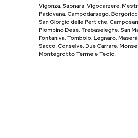
Vigonza
,
Saonara
,
Vigodarzere
,
Mestr
Padovana
,
Campodarsego
,
Borgoric
San Giorgio delle Pertiche
,
Camposam
Piombino Dese
,
Trebaseleghe
,
San Ma
Fontaniva
,
Tombolo
,
Legnaro
,
Maserà
Sacco
,
Conselve
,
Due Carrare
,
Monsel
Montegrotto Terme
e
Teolo
.