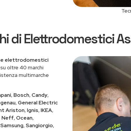
Tec
i di Elettrodomestici Ass
ne elettrodomestici
u oltre 40 marchi
ssistenza multimarche
pani
,
Bosch
,
Candy
,
genau
,
General Electric
nt Ariston
,
Ignis
,
IKEA
,
,
Neff
,
Ocean
,
,
Samsung
,
Sangiorgio
,