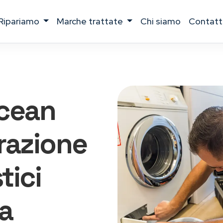
ripariamo
marche trattate
chi siamo
contatt
Ocean
razione
tici
ia