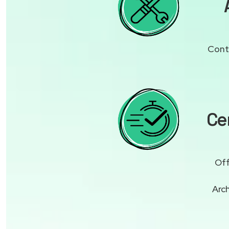
Contr
Cen
Off
Arc