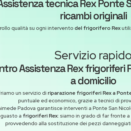
Assistenza tecnica Rex Ponte 
ricambi originali
ollo qualità su ogni intervento
del frigorifero Rex
util
Servizio rapid
tro Assistenza Rex frigoriferi
a domicilio
riamo un servizio di
riparazione frigoriferi Rex a Pont
puntuale ed economico, grazie a tecnici di pro
himede Padova garantisce interventi a Ponte San Nicolò
guasto a
frigoriferi Rex
: siamo in grado di far fronte 
provvedendo alla sostituzione dei pezzi danneggiati 