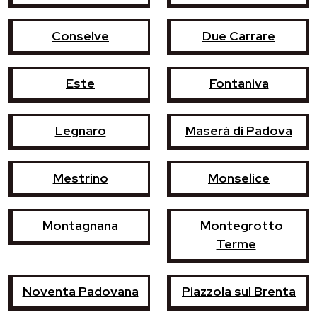
Conselve
Due Carrare
Este
Fontaniva
Legnaro
Maserà di Padova
Mestrino
Monselice
Montagnana
Montegrotto
Terme
Noventa Padovana
Piazzola sul Brenta