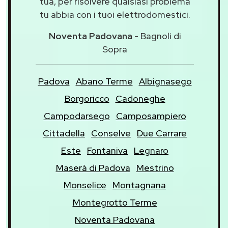
tua, per risolvere qualsiasi problema
tu abbia con i tuoi elettrodomestici.
Noventa Padovana
- Bagnoli di
Sopra
Padova
Abano Terme
Albignasego
Borgoricco
Cadoneghe
Campodarsego
Camposampiero
Cittadella
Conselve
Due Carrare
Este
Fontaniva
Legnaro
Maserà di Padova
Mestrino
Monselice
Montagnana
Montegrotto Terme
Noventa Padovana