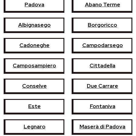
Padova
Abano Terme
Albignasego
Borgoricco
Cadoneghe
Campodarsego
Camposampiero
Cittadella
Conselve
Due Carrare
Este
Fontaniva
Legnaro
Maserà di Padova