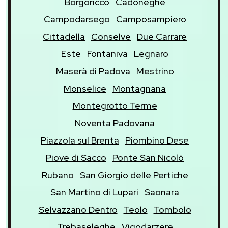
Borgoricco
Cadoneghe
Campodarsego
Camposampiero
Cittadella
Conselve
Due Carrare
Este
Fontaniva
Legnaro
Maserà di Padova
Mestrino
Monselice
Montagnana
Montegrotto Terme
Noventa Padovana
Piazzola sul Brenta
Piombino Dese
Piove di Sacco
Ponte San Nicolò
Rubano
San Giorgio delle Pertiche
San Martino di Lupari
Saonara
Selvazzano Dentro
Teolo
Tombolo
Trebaseleghe
Vigodarzere