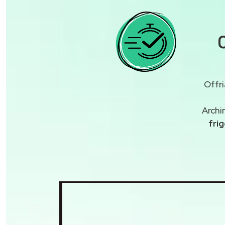
C
Offri
Archi
frig