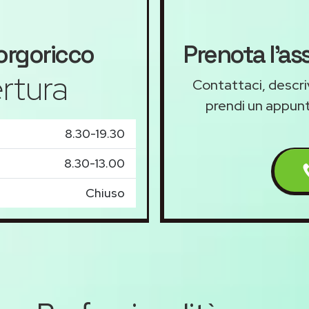
rgoricco
Prenota l'as
rtura
Contattaci, descriv
prendi un appu
8.30-19.30
8.30-13.00
Chiuso