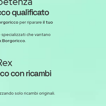
mpetenza
cco qualificato
orgoricco
per riparare
il tuo
 specializzati che vantano
x Borgoricco
.
 Rex
cco con ricambi
izzando solo ricambi originali.