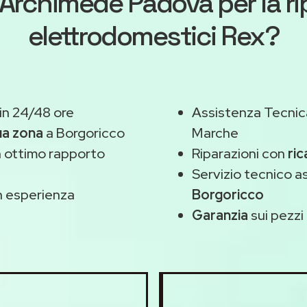
Archimede Padova
per la r
elettrodomestici Rex?
in 24/48 ore
Assistenza Tecnic
ua zona
a Borgoricco
Marche
 ottimo rapporto
Riparazioni con
ric
Servizio tecnico a
 esperienza
Borgoricco
Garanzia
sui pezzi 