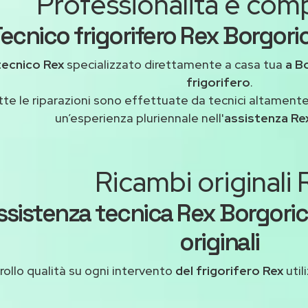
Professionalità e co
ecnico frigorifero Rex Borgori
tecnico Rex
specializzato direttamente a casa tua
a B
frigorifero
.
tte le riparazioni sono effettuate da tecnici altamente
un’esperienza pluriennale nell'
assistenza Re
Ricambi originali
ssistenza tecnica Rex Borgori
originali
ollo qualità su ogni intervento
del frigorifero Rex
util