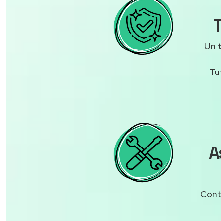
T
Un
Tu
A
Contr