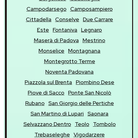
Campodarsego
Camposampiero
Cittadella
Conselve
Due Carrare
Este
Fontaniva
Legnaro
Maserà di Padova
Mestrino
Monselice
Montagnana
Montegrotto Terme
Noventa Padovana
Piazzola sul Brenta
Piombino Dese
Piove di Sacco
Ponte San Nicolò
Rubano
San Giorgio delle Pertiche
San Martino di Lupari
Saonara
Selvazzano Dentro
Teolo
Tombolo
Trebaseleghe
Vigodarzere