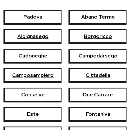
Padova
Abano Terme
Albignasego
Borgoricco
Cadoneghe
Campodarsego
Camposampiero
Cittadella
Conselve
Due Carrare
Este
Fontaniva