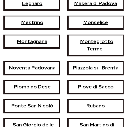
Legnaro
Maserà di Padova
Mestrino
Monselice
Montagnana
Montegrotto
Terme
Noventa Padovana
Piazzola sul Brenta
Piombino Dese
Piove di Sacco
Ponte San Nicolò
Rubano
San Giorgio delle
San Martino di