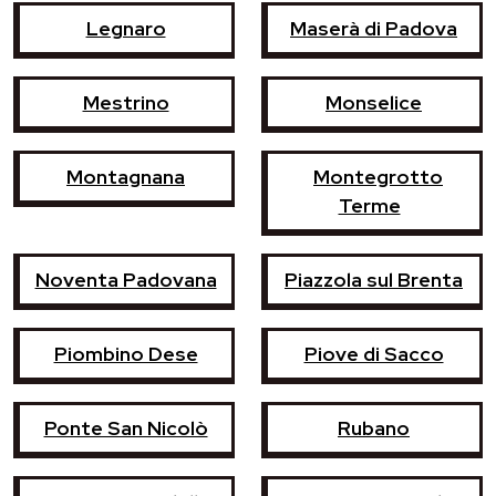
Legnaro
Maserà di Padova
Mestrino
Monselice
Montagnana
Montegrotto
Terme
Noventa Padovana
Piazzola sul Brenta
Piombino Dese
Piove di Sacco
Ponte San Nicolò
Rubano