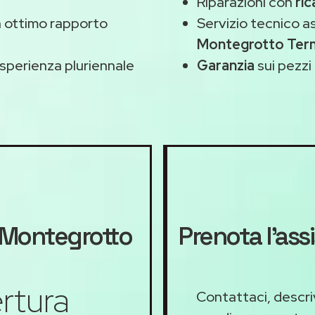
Riparazioni con
ric
 ottimo rapporto
Servizio tecnico 
Montegrotto Ter
sperienza pluriennale
Garanzia
sui pezzi 
Montegrotto
Prenota l'as
rtura
Contattaci, descriv