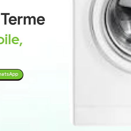
 Terme
ile,
atsApp