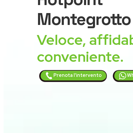
Montegrotto
Veloce, affidab
conveniente.
Prenota l'intervento
Wh