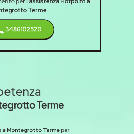
mento per
l'assistenza Hotpoint a
tegrotto Terme
.
3486102520
mpetenza
tegrotto Terme
a
a Montegrotto Terme
per