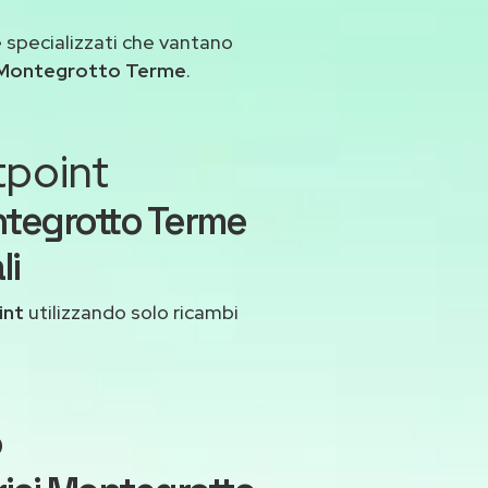
 specializzati che vantano
 Montegrotto Terme
.
tpoint
ntegrotto Terme
li
int
utilizzando solo ricambi
o