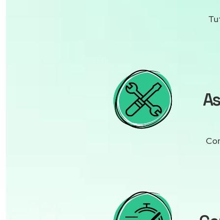
Tu
As
Con