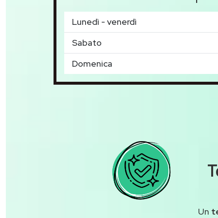
Lunedì - venerdì
Sabato
Domenica
T
Un
t