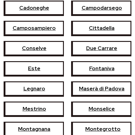
Cadoneghe
Campodarsego
Camposampiero
Cittadella
Conselve
Due Carrare
Este
Fontaniva
Legnaro
Maserà di Padova
Mestrino
Monselice
Montagnana
Montegrotto