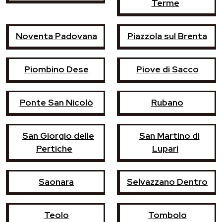
Terme
Noventa Padovana
Piazzola sul Brenta
Piombino Dese
Piove di Sacco
Ponte San Nicolò
Rubano
San Giorgio delle
San Martino di
Pertiche
Lupari
Saonara
Selvazzano Dentro
Teolo
Tombolo