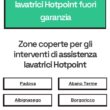
lavatrici Hotpoint
fuori
garanzia
Zone coperte per gli
interventi di
assistenza
lavatrici Hotpoint
Padova
Abano Terme
Albignasego
Borgoricco