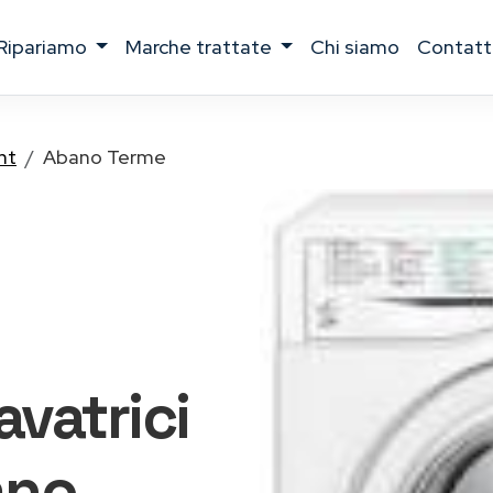
ripariamo
marche trattate
chi siamo
contatt
nt
Abano Terme
lavatrici
ano