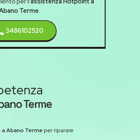
mento per
l'assistenza Hotpoint a
Abano Terme
.
3486102520
mpetenza
Abano Terme
a
a Abano Terme
per riparare