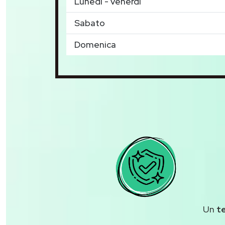
Lunedì - venerdì
Sabato
Domenica
Un
t