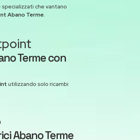
 specializzati che vantano
int Abano Terme
.
tpoint
bano Terme con
int
utilizzando solo ricambi
o
rici Abano Terme