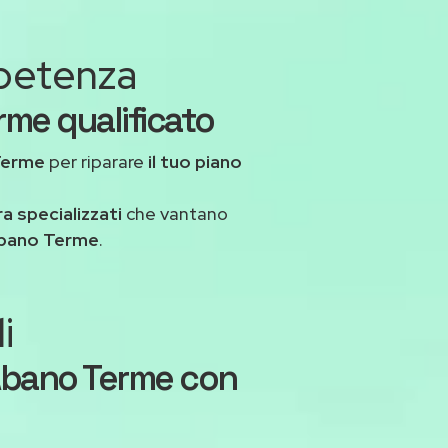
mpetenza
rme qualificato
Terme
per riparare
il tuo piano
ra specializzati
che vantano
Abano Terme
.
i
Abano Terme con