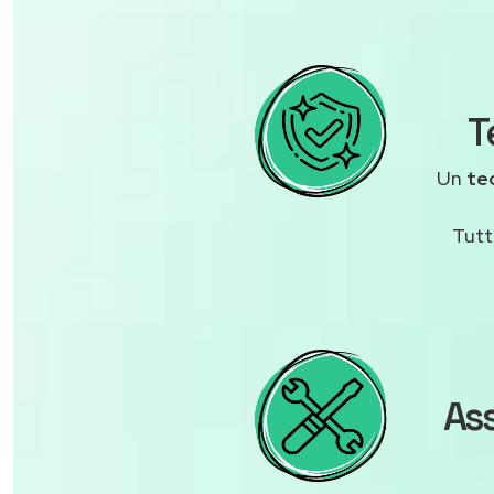
T
Un
te
Tutt
As