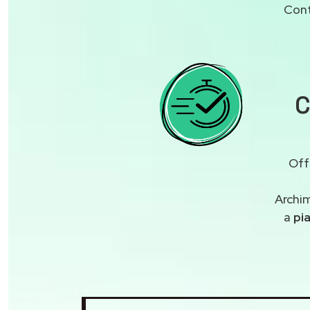
Cont
C
Off
Archi
a
pi