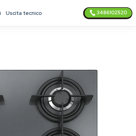
3486102520
i
uscita tecnico