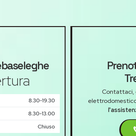
ebaseleghe
Prenot
rtura
Tr
Contattaci, 
8.30-19.30
elettrodomestico
l'assiste
8.30-13.00
Chiuso