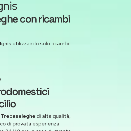
gnis
eghe con ricambi
Ignis
utilizzando solo ricambi
o
trodomestici
ilio
a Trebaseleghe
di alta qualità,
co di provata esperienza.