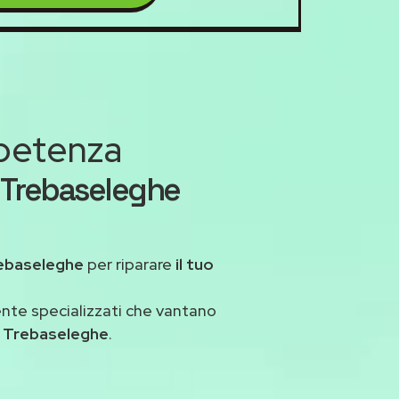
mpetenza
s Trebaseleghe
ebaseleghe
per riparare
il tuo
ente specializzati che vantano
s Trebaseleghe
.