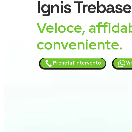
Ignis
Trebase
Veloce, affidab
conveniente.
Prenota l'intervento
Wh