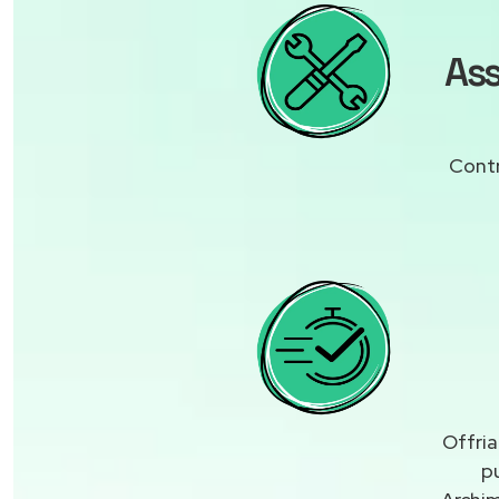
Ass
Contr
Offria
p