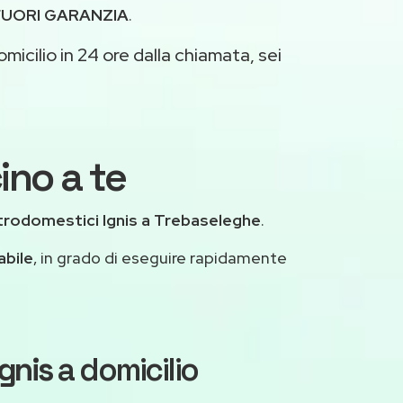
FUORI GARANZIA
.
micilio in 24 ore dalla chiamata, sei
ino a te
trodomestici Ignis a Trebaseleghe
.
abile
, in grado di eseguire rapidamente
Ignis
a domicilio