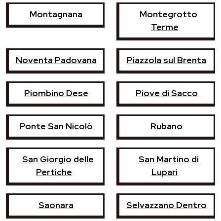
Montagnana
Montegrotto
Terme
Noventa Padovana
Piazzola sul Brenta
Piombino Dese
Piove di Sacco
Ponte San Nicolò
Rubano
San Giorgio delle
San Martino di
Pertiche
Lupari
Saonara
Selvazzano Dentro