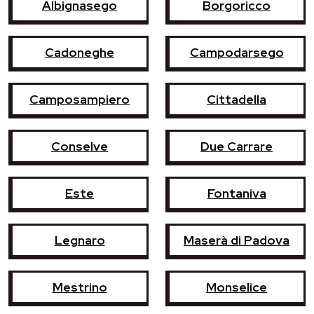
Albignasego
Borgoricco
Cadoneghe
Campodarsego
Camposampiero
Cittadella
Conselve
Due Carrare
Este
Fontaniva
Legnaro
Maserà di Padova
Mestrino
Monselice