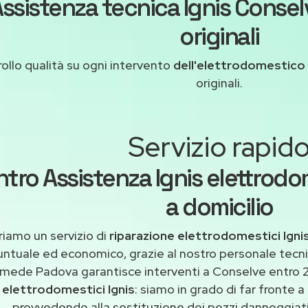
ssistenza tecnica Ignis Consel
originali
ollo qualità su ogni intervento
dell'elettrodomestico 
originali.
Servizio rapid
tro Assistenza Ignis elettrodo
a domicilio
riamo un servizio di
riparazione elettrodomestici Igni
untuale ed economico, grazie al nostro personale tecni
imede Padova garantisce interventi a Conselve entro 2
elettrodomestici Ignis
: siamo in grado di far fronte a
provvedendo alla sostituzione dei pezzi danneggiati 