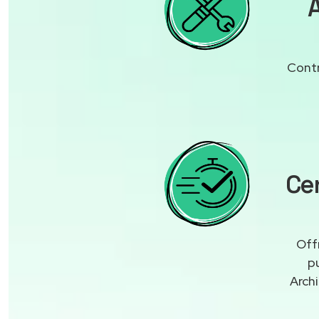
A
Contr
Cen
Off
p
Arch