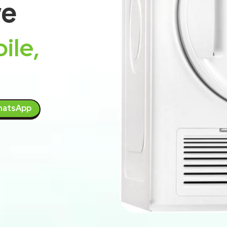
ve
ile,
atsApp