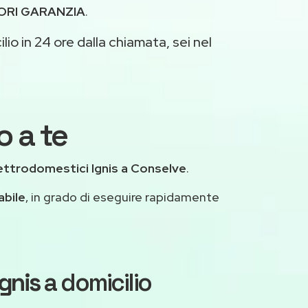
ORI GARANZIA
.
lio in 24 ore dalla chiamata, sei nel
o a te
ettrodomestici Ignis a Conselve
.
abile
, in grado di eseguire rapidamente
Ignis
a domicilio