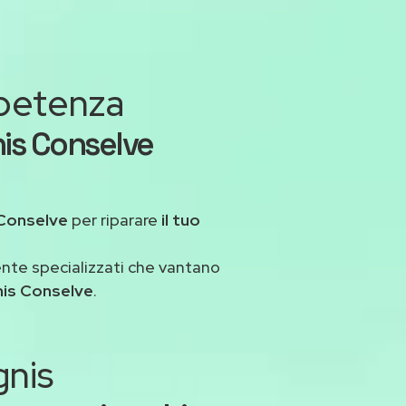
mpetenza
nis Conselve
Conselve
per riparare
il tuo
ente specializzati che vantano
nis Conselve
.
gnis