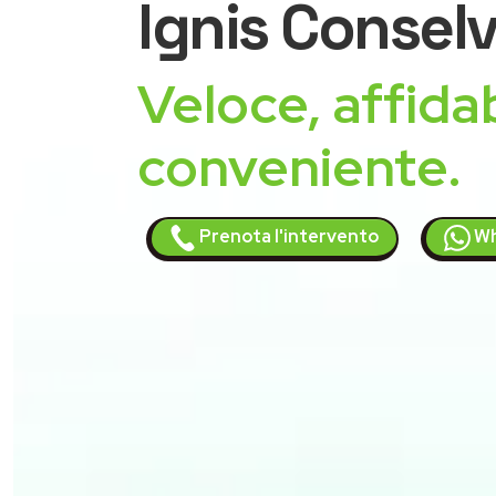
Ignis
Consel
Veloce, affidab
conveniente.
Prenota l'intervento
Wh