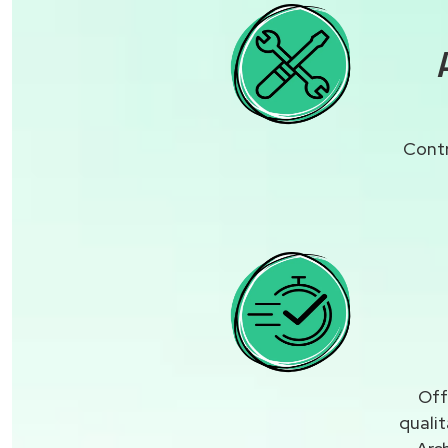
Contr
Off
quali