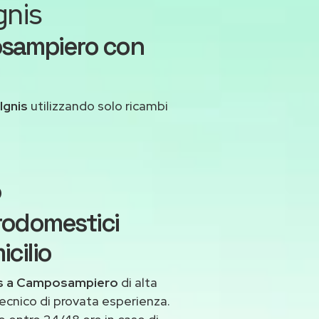
gnis
osampiero con
Ignis
utilizzando solo ricambi
o
trodomestici
cilio
nis a Camposampiero
di alta
ecnico di provata esperienza.