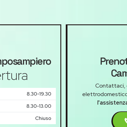
posampiero
Prenot
rtura
Cam
Contattaci, 
8.30-19.30
elettrodomestico
l'assisten
8.30-13.00
Chiuso