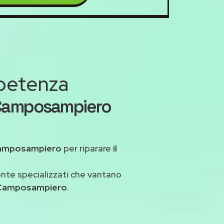
mpetenza
 Camposampiero
amposampiero
per riparare
il
ente specializzati che vantano
s Camposampiero
.