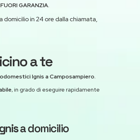
i
FUORI GARANZIA
.
 domicilio in 24 ore dalla chiamata,
cino a te
rodomestici Ignis a Camposampiero
.
abile
, in grado di eseguire rapidamente
Ignis
a domicilio