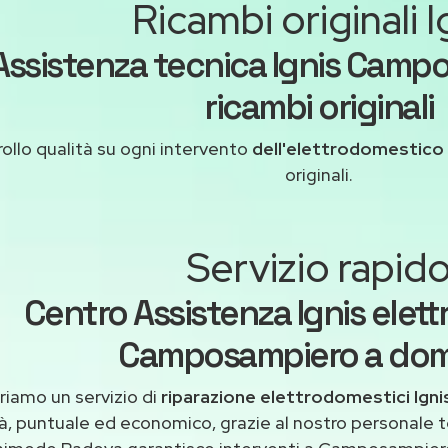
Ricambi originali I
Assistenza tecnica Ignis Camp
ricambi originali
ollo qualità su ogni intervento
dell'elettrodomestico 
originali.
Servizio rapid
Centro Assistenza Ignis elet
Camposampiero a domi
riamo un servizio di
riparazione elettrodomestici Ig
tà, puntuale ed economico, grazie al nostro personale t