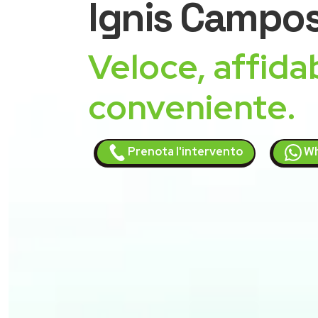
Ignis
Campos
Veloce, affidab
conveniente.
Prenota l'intervento
Wh