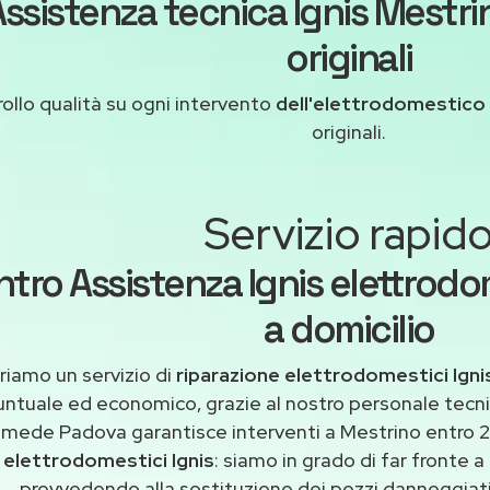
Assistenza tecnica Ignis Mestri
originali
ollo qualità su ogni intervento
dell'elettrodomestico 
originali.
Servizio rapid
tro Assistenza Ignis elettrodo
a domicilio
riamo un servizio di
riparazione elettrodomestici Igni
untuale ed economico, grazie al nostro personale tecni
imede Padova garantisce interventi a Mestrino entro 2
elettrodomestici Ignis
: siamo in grado di far fronte a
provvedendo alla sostituzione dei pezzi danneggiati 