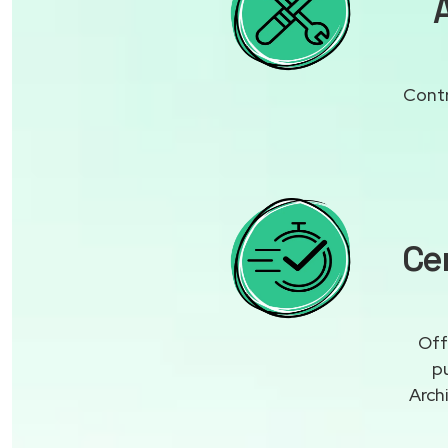
Contr
Cen
Off
p
Arch