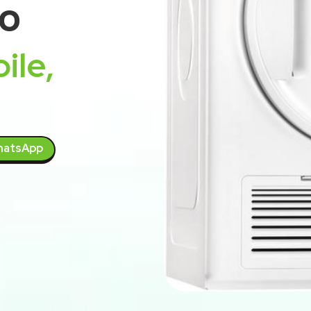
o
ile,
atsApp