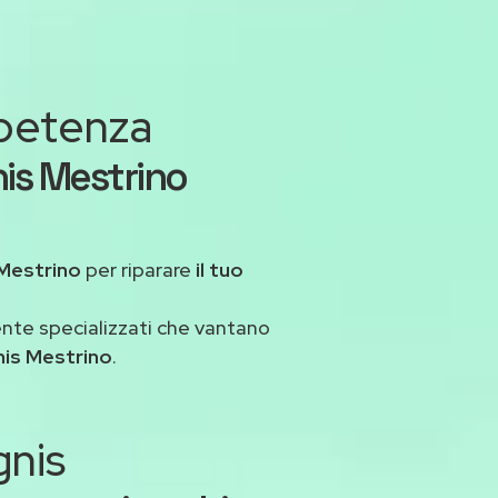
mpetenza
nis Mestrino
Mestrino
per riparare
il tuo
ente specializzati che vantano
nis Mestrino
.
gnis