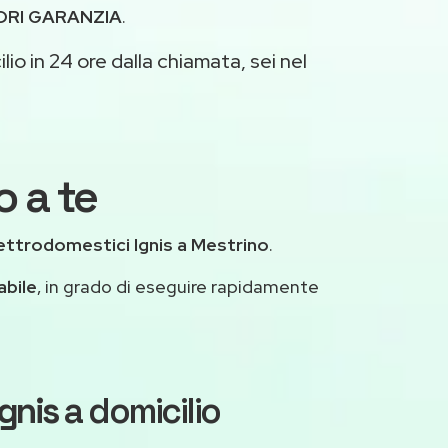
ORI GARANZIA
.
io in 24 ore dalla chiamata, sei nel
o a te
ettrodomestici Ignis a Mestrino
.
abile
, in grado di eseguire rapidamente
Ignis
a domicilio