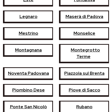
Legnaro
Maserà di Padova
Mestrino
Monselice
Montagnana
Montegrotto
Terme
Noventa Padovana
Piazzola sul Brenta
Piombino Dese
Piove di Sacco
Ponte San Nicolò
Rubano