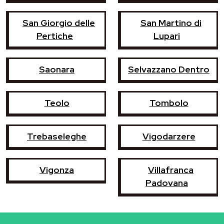
San Giorgio delle
San Martino di
Pertiche
Lupari
Saonara
Selvazzano Dentro
Teolo
Tombolo
Trebaseleghe
Vigodarzere
Vigonza
Villafranca
Padovana