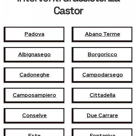
Castor
Padova
Abano Terme
Albignasego
Borgoricco
Cadoneghe
Campodarsego
Camposampiero
Cittadella
Conselve
Due Carrare
Este
Fontaniva