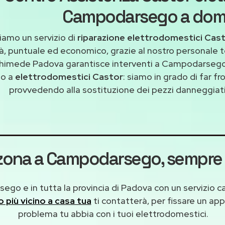
Campodarsego a domi
iamo un servizio di
riparazione elettrodomestici Ca
tà, puntuale ed economico, grazie al nostro personale t
himede Padova garantisce interventi a Campodarsego 
to a
elettrodomestici Castor
: siamo in grado di far f
provvedendo alla sostituzione dei pezzi danneggiati 
i zona a Campodarsego
, sempre 
go e in tutta la provincia di Padova con un servizio c
co più vicino a casa tua
ti contatterà, per fissare un ap
problema tu abbia con i tuoi elettrodomestici.