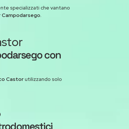
ente specializzati che vantano
or Campodarsego
.
astor
mpodarsego con
co Castor
utilizzando solo
o
trodomestici