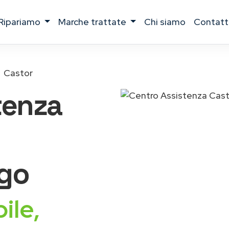
ripariamo
marche trattate
chi siamo
contatt
Castor
tenza
go
ile,