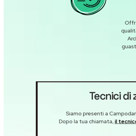
Offr
quali
Arc
guas
Tecnici d
Siamo presenti a Campodarse
Dopo la tua chiamata,
il tecni