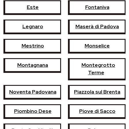
Este
Fontaniva
Legnaro
Maserà di Padova
Mestrino
Monselice
Montagnana
Montegrotto
Terme
Noventa Padovana
Piazzola sul Brenta
Piombino Dese
Piove di Sacco