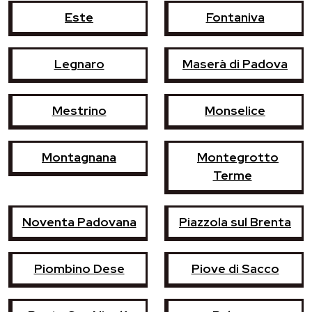
Este
Fontaniva
Legnaro
Maserà di Padova
Mestrino
Monselice
Montagnana
Montegrotto
Terme
Noventa Padovana
Piazzola sul Brenta
Piombino Dese
Piove di Sacco