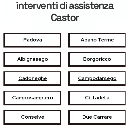
interventi di
assistenza
Castor
Padova
Abano Terme
Albignasego
Borgoricco
Cadoneghe
Campodarsego
Camposampiero
Cittadella
Conselve
Due Carrare