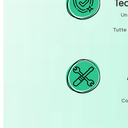
Tec
U
Tutte 
Co