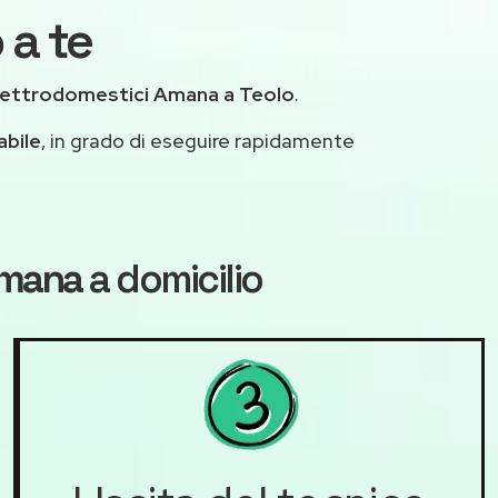
 a te
lettrodomestici Amana a Teolo
.
abile
, in grado di eseguire rapidamente
Amana
a domicilio