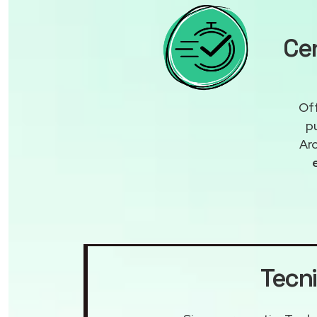
Cen
Off
p
Arc
Tecni