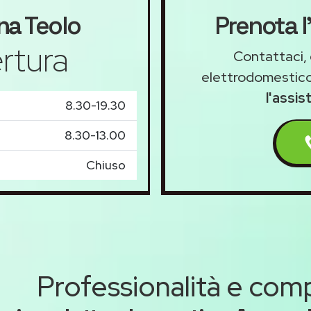
na
Teolo
Prenota l
rtura
Contattaci, 
elettrodomestico
l'assi
8.30-19.30
8.30-13.00
Chiuso
Professionalità e co