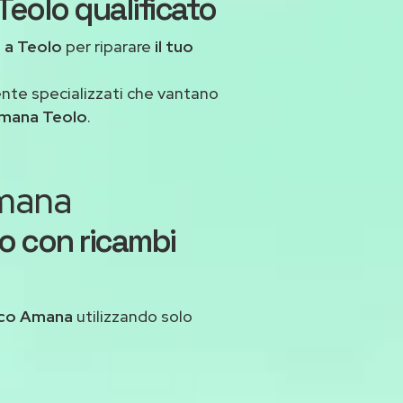
eolo qualificato
a
a Teolo
per riparare
il tuo
ente specializzati che vantano
Amana Teolo
.
Amana
o con ricambi
ico Amana
utilizzando solo