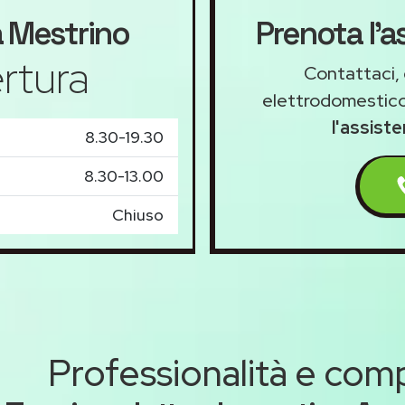
a
Mestrino
Prenota l'a
rtura
Contattaci, 
elettrodomestico
l'assist
8.30-19.30
8.30-13.00
Chiuso
Professionalità e co