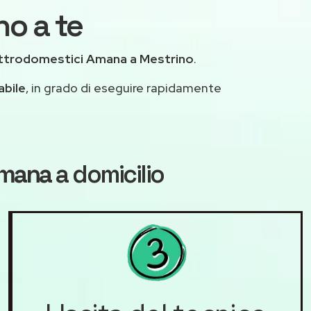
no a te
ettrodomestici Amana a Mestrino
.
abile
, in grado di eseguire rapidamente
Amana
a domicilio