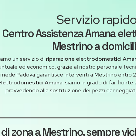
Servizio rapid
Centro Assistenza Amana elet
Mestrino a domicil
iamo un servizio di
riparazione elettrodomestici Ama
untuale ed economico, grazie al nostro personale tecni
imede Padova garantisce interventi a Mestrino entro 2
elettrodomestici Amana
: siamo in grado di far fronte
provvedendo alla sostituzione dei pezzi danneggiati 
 di zona a Mestrino
, sempre vic