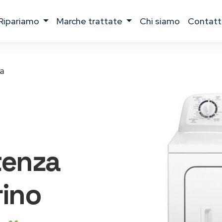
ripariamo
marche trattate
chi siamo
contatt
a
tenza
ino