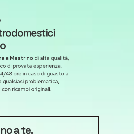
o
trodomestici
io
na a Mestrino
di alta qualità,
co di provata esperienza.
4/48 ore in caso di guasto a
 a qualsiasi problematica,
con ricambi originali.
ino a te.