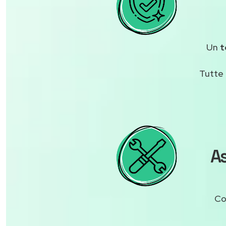
Un
t
Tutte 
As
Co