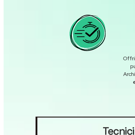
Offr
p
Arch
Tecnici