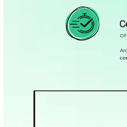
C
Off
Arc
co