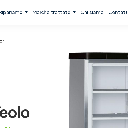
ripariamo
marche trattate
chi siamo
contatt
ori
eolo