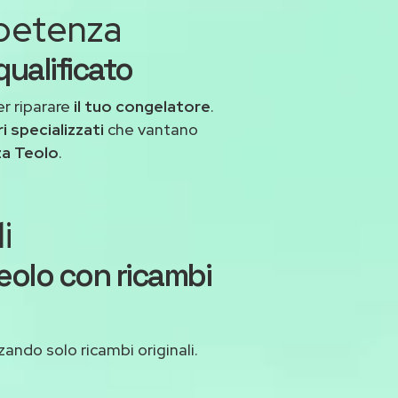
mpetenza
ualificato
r riparare
il tuo congelatore
.
i specializzati
che vantano
za Teolo
.
i
eolo con ricambi
zzando solo ricambi originali.