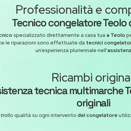
Professionalità e co
Tecnico congelatore Teolo q
cnico
specializzato direttamente a casa tua
a Teolo
pe
te le riparazioni sono effettuate da
tecnici congelator
un’esperienza pluriennale nell'
assisten
Ricambi original
istenza tecnica multimarche T
originali
trollo qualità su ogni intervento
del congelatore
utili