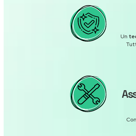
Un
te
Tut
Ass
Con