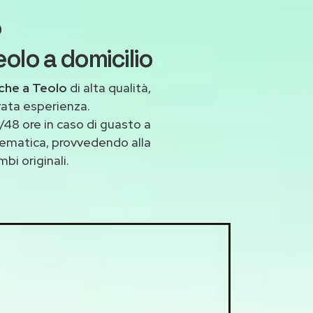
o
olo a domicilio
che a Teolo
di alta qualità,
vata esperienza.
48 ore in caso di guasto a
blematica, provvedendo alla
bi originali.