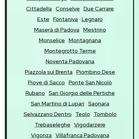
Cittadella
Conselve
Due Carrare
Este
Fontaniva
Legnaro
Maserà di Padova
Mestrino
Monselice
Montagnana
Montegrotto Terme
Noventa Padovana
Piazzola sul Brenta
Piombino Dese
Piove di Sacco
Ponte San Nicolò
Rubano
San Giorgio delle Pertiche
San Martino di Lupari
Saonara
Selvazzano Dentro
Teolo
Tombolo
Trebaseleghe
Vigodarzere
Vigonza
Villafranca Padovana