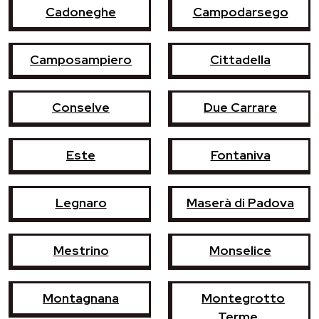
Cadoneghe
Campodarsego
Camposampiero
Cittadella
Conselve
Due Carrare
Este
Fontaniva
Legnaro
Maserà di Padova
Mestrino
Monselice
Montagnana
Montegrotto
Terme