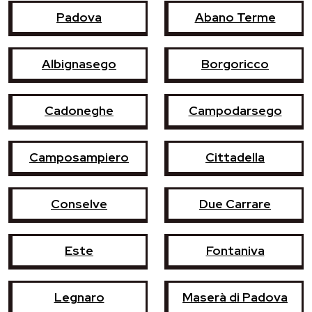
Padova
Abano Terme
Albignasego
Borgoricco
Cadoneghe
Campodarsego
Camposampiero
Cittadella
Conselve
Due Carrare
Este
Fontaniva
Legnaro
Maserà di Padova