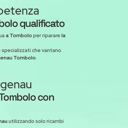
mpetenza
olo qualificato
tua
a Tombolo
per riparare
la
 specializzati che vantano
genau Tombolo
.
aggenau
 Tombolo con
nau
utilizzando solo ricambi