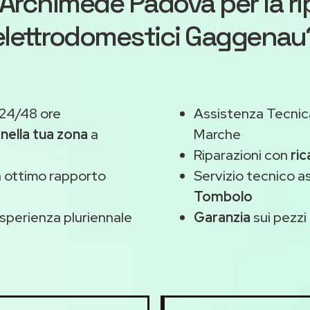
Archimede Padova
per la r
elettrodomestici Gaggenau
 24/48 ore
Assistenza Tecnic
,
nella tua zona
a
Marche
Riparazioni con
ri
 ottimo rapporto
Servizio tecnico 
Tombolo
sperienza pluriennale
Garanzia
sui pezzi 