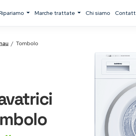
ripariamo
marche trattate
chi siamo
contatt
nau
Tombolo
lavatrici
mbolo