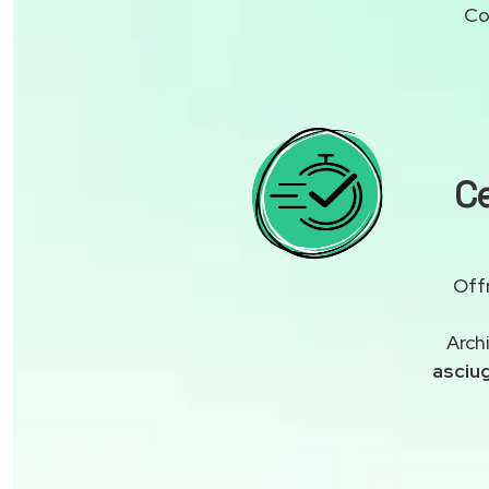
Co
Ce
Off
Arch
asciu