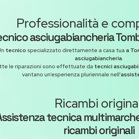
Professionalità e co
ecnico asciugabiancheria Tomb
Un
tecnico
specializzato direttamente a casa tua
a To
asciugabiancheria
.
tte le riparazioni sono effettuate da
tecnici asciugabi
vantano un’esperienza pluriennale nell'
assist
Ricambi original
Assistenza tecnica multimarch
ricambi originali