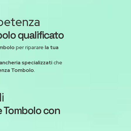
mpetenza
olo qualificato
mbolo
per riparare
la tua
ancheria specializzati
che
enza Tombolo
.
i
e Tombolo con