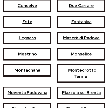
Conselve
Due Carrare
Este
Fontaniva
Legnaro
Maserà di Padova
Mestrino
Monselice
Montagnana
Montegrotto
Terme
Noventa Padovana
Piazzola sul Brenta