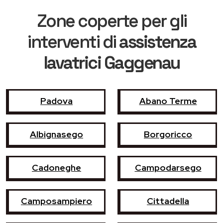
Zone coperte per gli
interventi di
assistenza
lavatrici Gaggenau
Padova
Abano Terme
Albignasego
Borgoricco
Cadoneghe
Campodarsego
Camposampiero
Cittadella