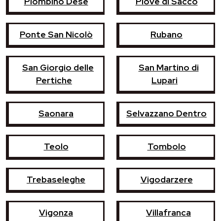
Piombino Dese
Piove di Sacco
Ponte San Nicolò
Rubano
San Giorgio delle
San Martino di
Pertiche
Lupari
Saonara
Selvazzano Dentro
Teolo
Tombolo
Trebaseleghe
Vigodarzere
Vigonza
Villafranca