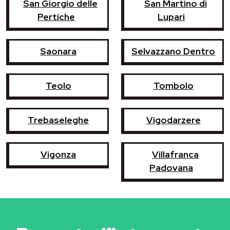
San Giorgio delle
San Martino di
Pertiche
Lupari
Saonara
Selvazzano Dentro
Teolo
Tombolo
Trebaseleghe
Vigodarzere
Vigonza
Villafranca
Padovana