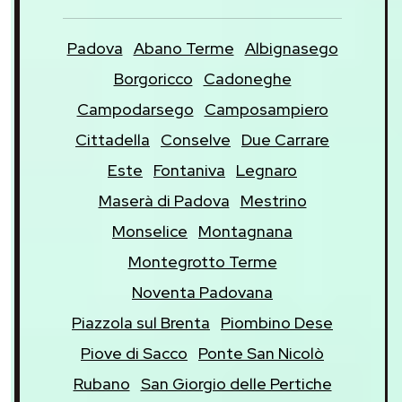
Padova
Abano Terme
Albignasego
Borgoricco
Cadoneghe
Campodarsego
Camposampiero
Cittadella
Conselve
Due Carrare
Este
Fontaniva
Legnaro
Maserà di Padova
Mestrino
Monselice
Montagnana
Montegrotto Terme
Noventa Padovana
Piazzola sul Brenta
Piombino Dese
Piove di Sacco
Ponte San Nicolò
Rubano
San Giorgio delle Pertiche