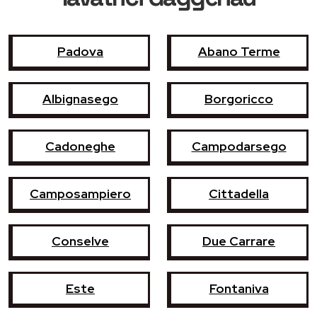
Padova
Abano Terme
Albignasego
Borgoricco
Cadoneghe
Campodarsego
Camposampiero
Cittadella
Conselve
Due Carrare
Este
Fontaniva