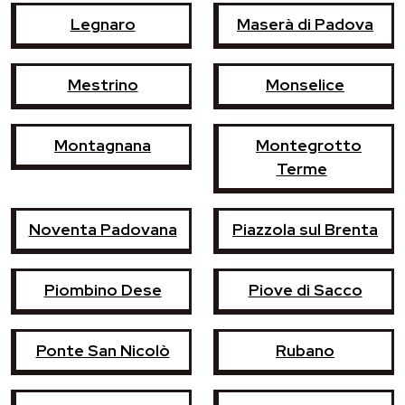
Legnaro
Maserà di Padova
Mestrino
Monselice
Montagnana
Montegrotto
Terme
Noventa Padovana
Piazzola sul Brenta
Piombino Dese
Piove di Sacco
Ponte San Nicolò
Rubano