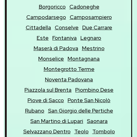
Borgoricco
Cadoneghe
Campodarsego
Camposampiero
Cittadella
Conselve
Due Carrare
Este
Fontaniva
Legnaro
Maserà di Padova
Mestrino
Monselice
Montagnana
Montegrotto Terme
Noventa Padovana
Piazzola sul Brenta
Piombino Dese
Piove di Sacco
Ponte San Nicolò
Rubano
San Giorgio delle Pertiche
San Martino di Lupari
Saonara
Selvazzano Dentro
Teolo
Tombolo