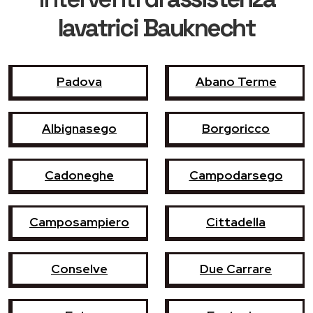
lavatrici Bauknecht
Padova
Abano Terme
Albignasego
Borgoricco
Cadoneghe
Campodarsego
Camposampiero
Cittadella
Conselve
Due Carrare