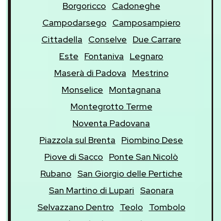
Borgoricco
Cadoneghe
Campodarsego
Camposampiero
Cittadella
Conselve
Due Carrare
Este
Fontaniva
Legnaro
Maserà di Padova
Mestrino
Monselice
Montagnana
Montegrotto Terme
Noventa Padovana
Piazzola sul Brenta
Piombino Dese
Piove di Sacco
Ponte San Nicolò
Rubano
San Giorgio delle Pertiche
San Martino di Lupari
Saonara
Selvazzano Dentro
Teolo
Tombolo