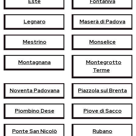
Este
Fontaniva
Legnaro
Maserà di Padova
Mestrino
Monselice
Montagnana
Montegrotto
Terme
Noventa Padovana
Piazzola sul Brenta
Piombino Dese
Piove di Sacco
Ponte San Nicolò
Rubano