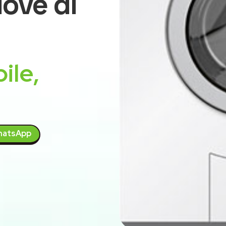
ove di
ile,
atsApp