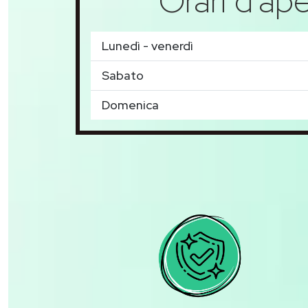
Orari d'ape
Lunedì - venerdì
Sabato
Domenica