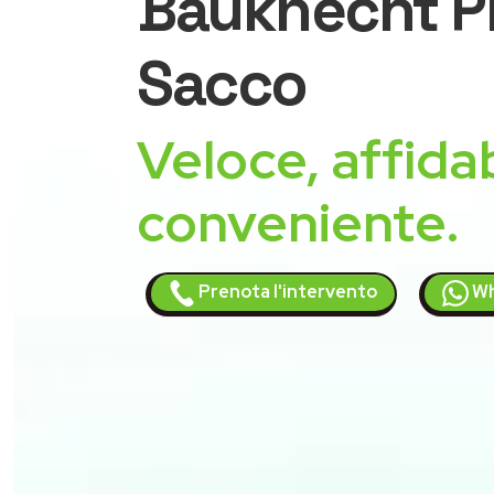
Bauknecht
Pi
Sacco
Veloce, affidab
conveniente.
Prenota l'intervento
Wh