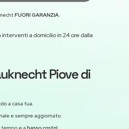
uknecht
FUORI GARANZIA
.
interventi a domicilio in 24 ore dalla
auknecht Piove di
ido a casa tua.
onale e sempre aggiornato.
mo tempo e a
basso costo!