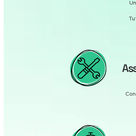
U
Tu
As
Cont