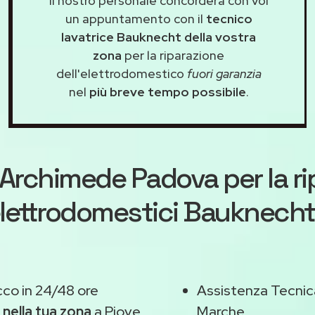
Il nostro personale concorderà con voi
un appuntamento con il
tecnico
lavatrice Bauknecht della vostra
zona
per la riparazione
dell'elettrodomestico
fuori garanzia
nel
più breve tempo possibile
.
Archimede Padova
per la r
lettrodomestici Bauknech
cco in 24/48 ore
Assistenza Tecnic
,
nella tua zona
a Piove
Marche