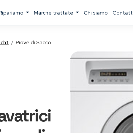
ripariamo
marche trattate
chi siamo
contatt
cht
Piove di Sacco
lavatrici