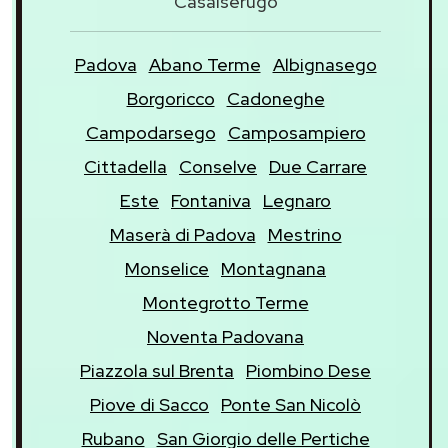
Casalserugo
Padova
Abano Terme
Albignasego
Borgoricco
Cadoneghe
Campodarsego
Camposampiero
Cittadella
Conselve
Due Carrare
Este
Fontaniva
Legnaro
Maserà di Padova
Mestrino
Monselice
Montagnana
Montegrotto Terme
Noventa Padovana
Piazzola sul Brenta
Piombino Dese
Piove di Sacco
Ponte San Nicolò
Rubano
San Giorgio delle Pertiche