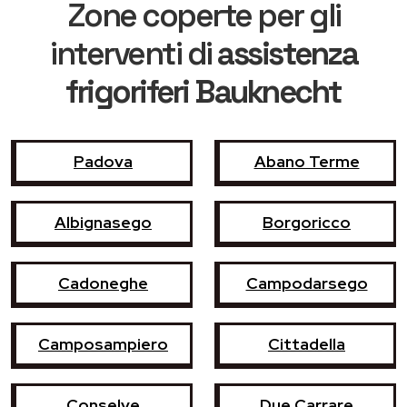
Zone coperte per gli
interventi di
assistenza
frigoriferi Bauknecht
Padova
Abano Terme
Albignasego
Borgoricco
Cadoneghe
Campodarsego
Camposampiero
Cittadella
Conselve
Due Carrare