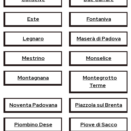
Este
Fontaniva
Legnaro
Maserà di Padova
Mestrino
Monselice
Montagnana
Montegrotto
Terme
Noventa Padovana
Piazzola sul Brenta
Piombino Dese
Piove di Sacco