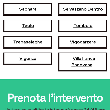
Saonara
Selvazzano Dentro
Teolo
Tombolo
Trebaseleghe
Vigodarzere
Vigonza
Villafranca
Padovana
Prenota l'intervento
Un tecnico qualificato interverrà
entro 24/48 ore