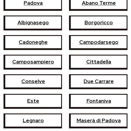
Padova
Abano Terme
Albignasego
Borgoricco
Cadoneghe
Campodarsego
Camposampiero
Cittadella
Conselve
Due Carrare
Este
Fontaniva
Legnaro
Maserà di Padova