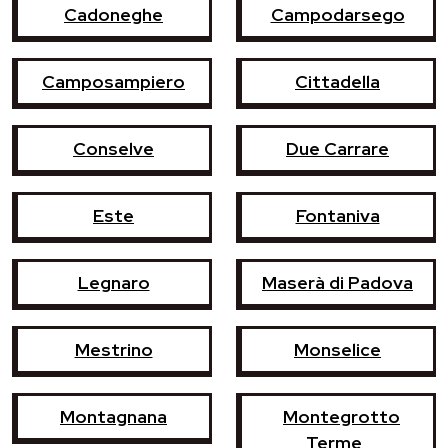
Cadoneghe
Campodarsego
Camposampiero
Cittadella
Conselve
Due Carrare
Este
Fontaniva
Legnaro
Maserà di Padova
Mestrino
Monselice
Montagnana
Montegrotto
Terme