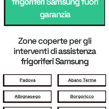
frigoriferi Samsung
fuori
garanzia
Zone coperte per gli
interventi di
assistenza
frigoriferi Samsung
Padova
Abano Terme
Albignasego
Borgoricco