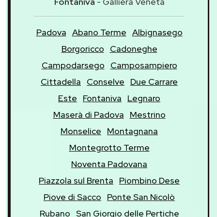
Fontaniva
- Galliera Veneta
Padova
Abano Terme
Albignasego
Borgoricco
Cadoneghe
Campodarsego
Camposampiero
Cittadella
Conselve
Due Carrare
Este
Fontaniva
Legnaro
Maserà di Padova
Mestrino
Monselice
Montagnana
Montegrotto Terme
Noventa Padovana
Piazzola sul Brenta
Piombino Dese
Piove di Sacco
Ponte San Nicolò
Rubano
San Giorgio delle Pertiche