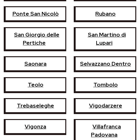
Ponte San Nicolò
Rubano
San Giorgio delle
San Martino di
Pertiche
Lupari
Saonara
Selvazzano Dentro
Teolo
Tombolo
Trebaseleghe
Vigodarzere
Vigonza
Villafranca
Padovana