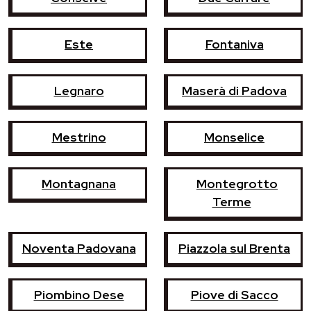
Este
Fontaniva
Legnaro
Maserà di Padova
Mestrino
Monselice
Montagnana
Montegrotto
Terme
Noventa Padovana
Piazzola sul Brenta
Piombino Dese
Piove di Sacco