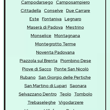
Campodarsego
Camposampiero
Cittadella
Conselve
Due Carrare
Este
Fontaniva
Legnaro
Maserà di Padova
Mestrino
Monselice
Montagnana
Montegrotto Terme
Noventa Padovana
Piazzola sul Brenta
Piombino Dese
Piove di Sacco
Ponte San Nicolò
Rubano
San Giorgio delle Pertiche
San Martino di Lupari
Saonara
Selvazzano Dentro
Teolo
Tombolo
Trebaseleghe
Vigodarzere