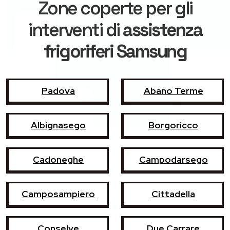
Zone coperte per gli
interventi di
assistenza
frigoriferi Samsung
Padova
Abano Terme
Albignasego
Borgoricco
Cadoneghe
Campodarsego
Camposampiero
Cittadella
Conselve
Due Carrare