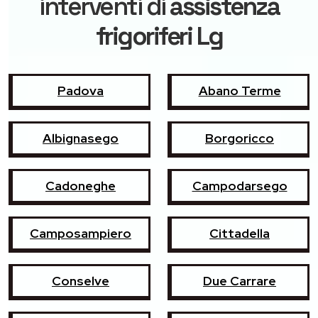
interventi di
assistenza
frigoriferi Lg
Padova
Abano Terme
Albignasego
Borgoricco
Cadoneghe
Campodarsego
Camposampiero
Cittadella
Conselve
Due Carrare