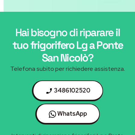
Hai bisogno di riparare
il
tuo frigorifero Lg a Ponte
San Nicolò
?
Telefona subito per richiedere assistenza.
3486102520
WhatsApp