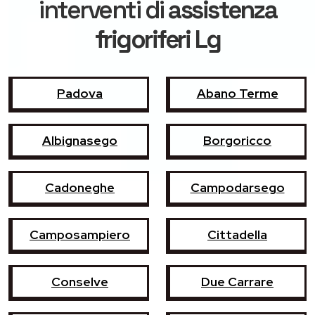
interventi di
assistenza
frigoriferi Lg
Padova
Abano Terme
Albignasego
Borgoricco
Cadoneghe
Campodarsego
Camposampiero
Cittadella
Conselve
Due Carrare