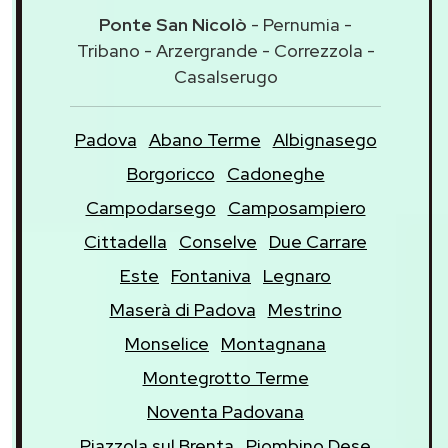
Ponte San Nicolò
- Pernumia -
Tribano - Arzergrande - Correzzola -
Casalserugo
Padova
Abano Terme
Albignasego
Borgoricco
Cadoneghe
Campodarsego
Camposampiero
Cittadella
Conselve
Due Carrare
Este
Fontaniva
Legnaro
Maserà di Padova
Mestrino
Monselice
Montagnana
Montegrotto Terme
Noventa Padovana
Piazzola sul Brenta
Piombino Dese