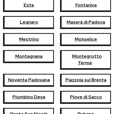
Este
Fontaniva
Legnaro
Maserà di Padova
Mestrino
Monselice
Montagnana
Montegrotto
Terme
Noventa Padovana
Piazzola sul Brenta
Piombino Dese
Piove di Sacco
Ponte San Nicolò
Rubano