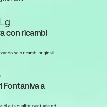
 Lg
a con ricambi
zzando solo ricambi originali.
o
i Fontaniva a
va
di alta qualità, puntuale ed