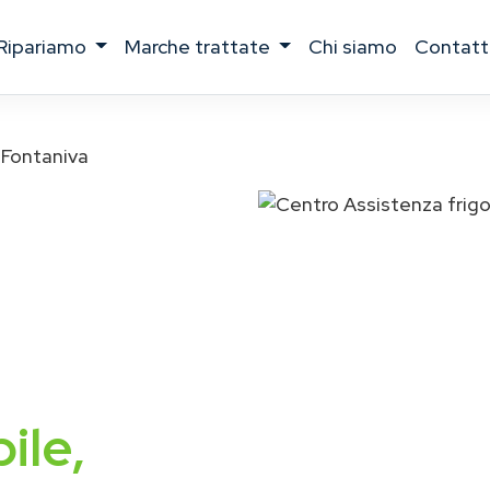
ripariamo
marche trattate
chi siamo
contatt
Fontaniva
ile,