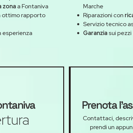
a zona
a Fontaniva
Marche
 ottimo rapporto
Riparazioni con
ric
Servizio tecnico a
 esperienza
Garanzia
sui pezzi 
ntaniva
Prenota l'a
rtura
Contattaci, descriv
prendi un appu