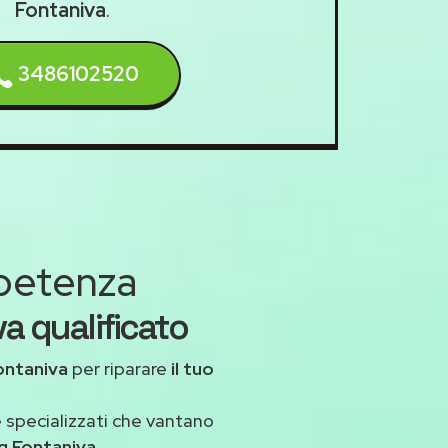
Fontaniva
.
3486102520
mpetenza
va qualificato
ontaniva
per riparare
il tuo
 specializzati che vantano
g Fontaniva
.