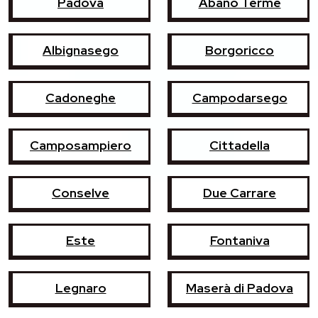
Padova
Abano Terme
Albignasego
Borgoricco
Cadoneghe
Campodarsego
Camposampiero
Cittadella
Conselve
Due Carrare
Este
Fontaniva
Legnaro
Maserà di Padova