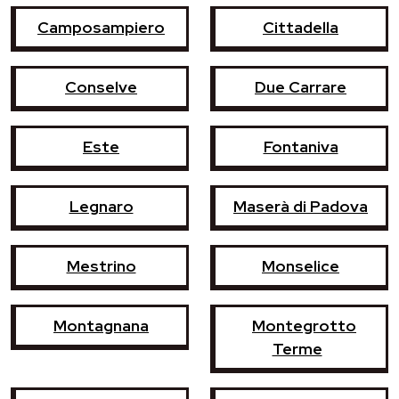
Camposampiero
Cittadella
Conselve
Due Carrare
Este
Fontaniva
Legnaro
Maserà di Padova
Mestrino
Monselice
Montagnana
Montegrotto
Terme