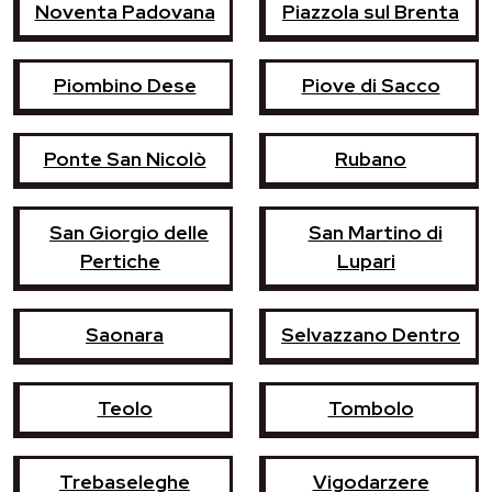
Noventa Padovana
Piazzola sul Brenta
Piombino Dese
Piove di Sacco
Ponte San Nicolò
Rubano
San Giorgio delle
San Martino di
Pertiche
Lupari
Saonara
Selvazzano Dentro
Teolo
Tombolo
Trebaseleghe
Vigodarzere