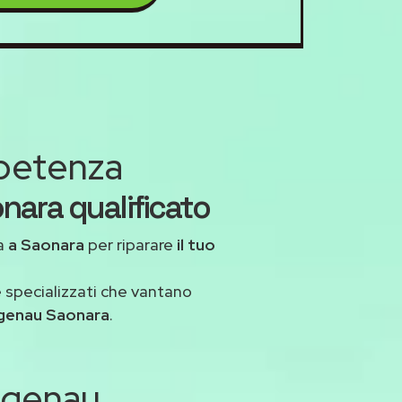
mpetenza
nara qualificato
a
a Saonara
per riparare
il tuo
 specializzati che vantano
genau Saonara
.
aggenau