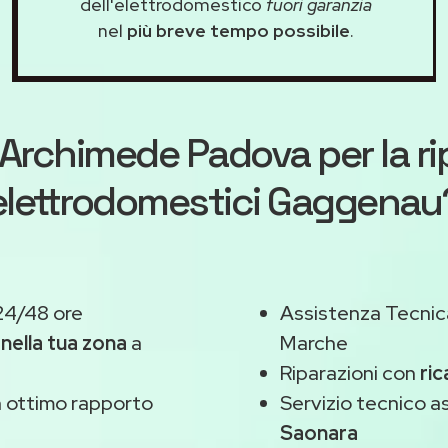
dell'elettrodomestico
fuori garanzia
nel
più breve tempo possibile
.
Archimede Padova
per la r
elettrodomestici Gaggenau
24/48 ore
Assistenza Tecnic
,
nella tua zona
a
Marche
Riparazioni con
ri
 ottimo rapporto
Servizio tecnico 
Saonara