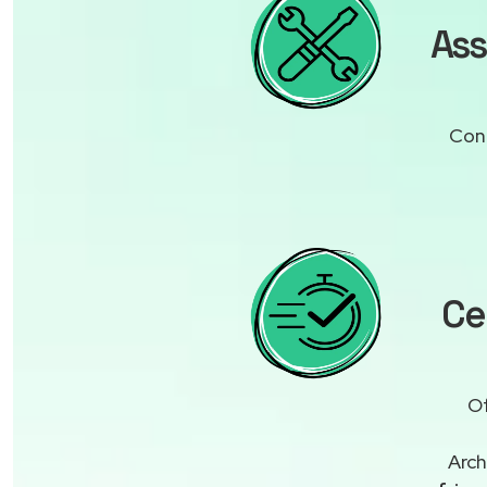
Ass
Cont
Ce
Of
Arch