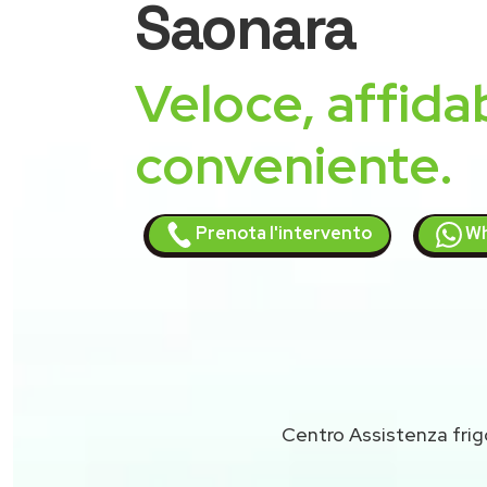
Saonara
Veloce, affidab
conveniente.
Prenota l'intervento
Wh
Centro Assistenza frig