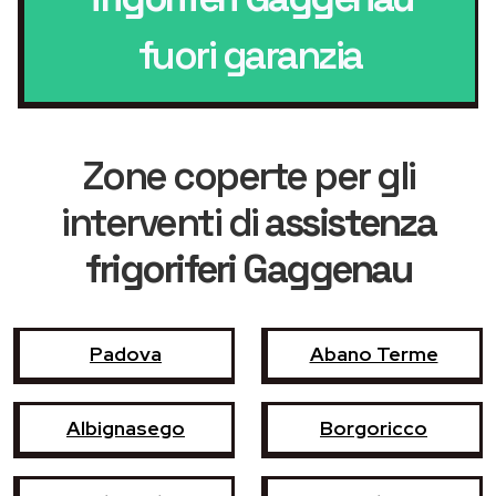
fuori garanzia
Zone coperte per gli
interventi di
assistenza
frigoriferi Gaggenau
Padova
Abano Terme
Albignasego
Borgoricco