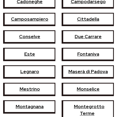
Cadoneghe
Campodarsego
Camposampiero
Cittadella
Conselve
Due Carrare
Este
Fontaniva
Legnaro
Maserà di Padova
Mestrino
Monselice
Montagnana
Montegrotto
Terme