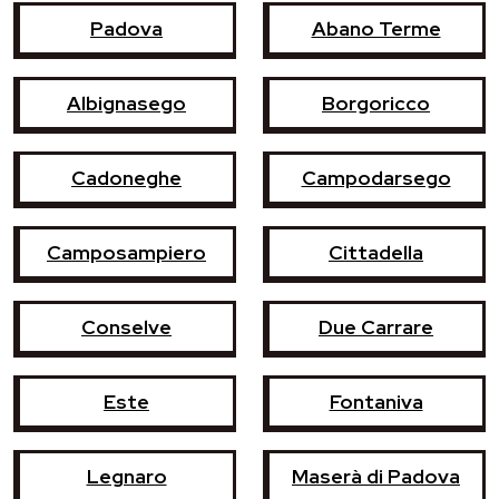
Padova
Abano Terme
Albignasego
Borgoricco
Cadoneghe
Campodarsego
Camposampiero
Cittadella
Conselve
Due Carrare
Este
Fontaniva
Legnaro
Maserà di Padova