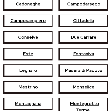
Cadoneghe
Campodarsego
Camposampiero
Cittadella
Conselve
Due Carrare
Este
Fontaniva
Legnaro
Maserà di Padova
Mestrino
Monselice
Montagnana
Montegrotto
Terme