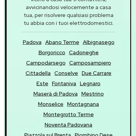
avvicinandosi velocemente a casa
tua, per risolvere qualsiasi problema
tu abbia con i tuoi elettrodomestici.
Padova
Abano Terme
Albignasego
Borgoricco
Cadoneghe
Campodarsego
Camposampiero
Cittadella
Conselve
Due Carrare
Este
Fontaniva
Legnaro
Maserà di Padova
Mestrino
Monselice
Montagnana
Montegrotto Terme
Noventa Padovana
Piazzola sul Brenta
Piombino Dese