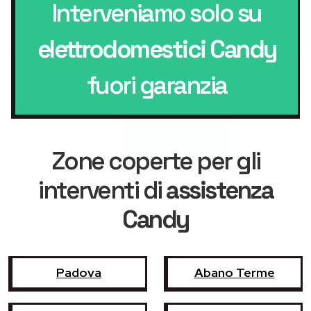
Interveniamo solo su
elettrodomestici Candy
fuori garanzia
Zone coperte per gli
interventi di
assistenza
Candy
Padova
Abano Terme