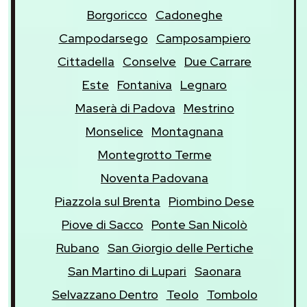
Borgoricco
Cadoneghe
Campodarsego
Camposampiero
Cittadella
Conselve
Due Carrare
Este
Fontaniva
Legnaro
Maserà di Padova
Mestrino
Monselice
Montagnana
Montegrotto Terme
Noventa Padovana
Piazzola sul Brenta
Piombino Dese
Piove di Sacco
Ponte San Nicolò
Rubano
San Giorgio delle Pertiche
San Martino di Lupari
Saonara
Selvazzano Dentro
Teolo
Tombolo