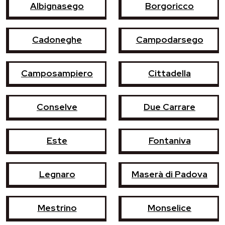
Albignasego
Borgoricco
Cadoneghe
Campodarsego
Camposampiero
Cittadella
Conselve
Due Carrare
Este
Fontaniva
Legnaro
Maserà di Padova
Mestrino
Monselice