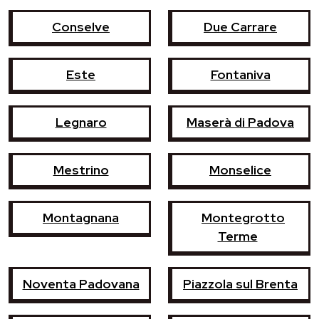
Conselve
Due Carrare
Este
Fontaniva
Legnaro
Maserà di Padova
Mestrino
Monselice
Montagnana
Montegrotto
Terme
Noventa Padovana
Piazzola sul Brenta