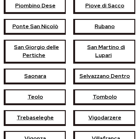
Piombino Dese
Piove di Sacco
Ponte San Nicolò
Rubano
San Giorgio delle
San Martino di
Pertiche
Lupari
Saonara
Selvazzano Dentro
Teolo
Tombolo
Trebaseleghe
Vigodarzere
Vigonza
Villafranca